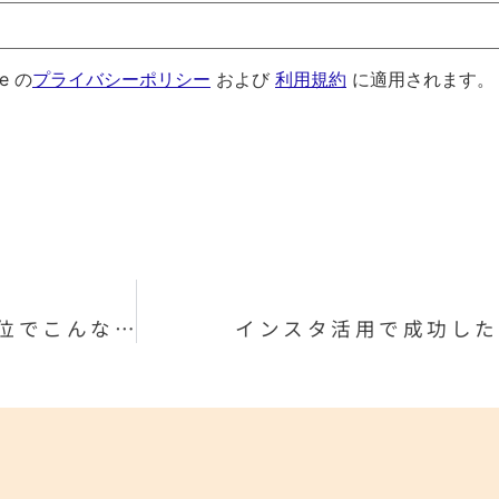
e の
プライバシーポリシー
および
利用規約
に適用されます。
山形の桜と検索順位の深イイ関係？1位と2位でこんなに違うクリック率！
インスタ活用で成功した