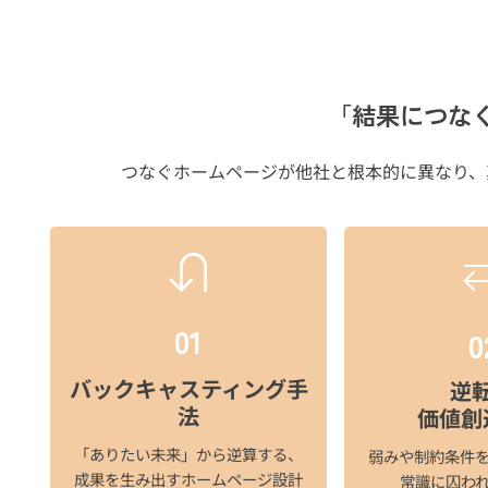
「結果につな
つなぐホームページが他社と根本的に異なり、
01
0
バックキャスティング手
逆
法
価値創
「ありたい未来」から逆算する、
弱みや制約条件
成果を生み出すホームページ設計​
常識に囚われ