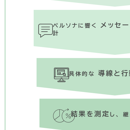
メッセー
ペルソナに響く
計
導線と
具体的な
結果を測定
し、 