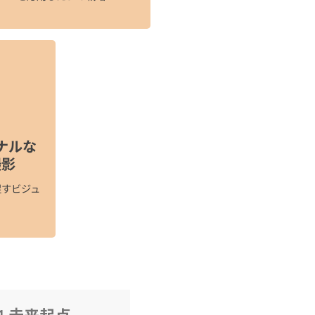
ナルな
影​
促すビジュ
01 未来起点