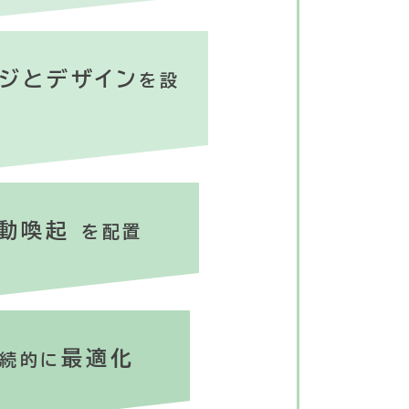
ジとデザイン
を設
行動喚起
を配置
最適化
継続的に