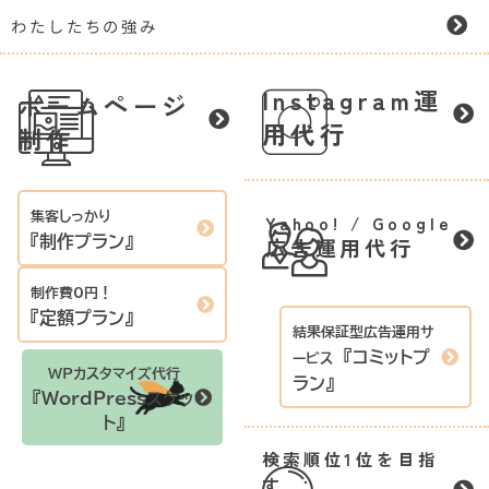
わたしたちの強み
Instagram運
ホームページ
用代行
制作
集客しっかり
Yahoo! / Google
広告運用代行
『制作プラン』
制作費0円！
『定額プラン』
結果保証型
広告運用サ
『コミットプ
ービス
WPカスタマイズ代行
ラン』
『WordPressスケッ
ト』
検索順位1位を目指
す